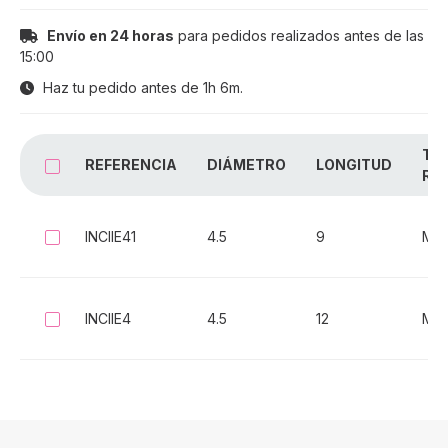
Envío en 24 horas
para pedidos realizados antes de las
15:00
Haz tu pedido antes de
1h 6m
.
TIP
REFERENCIA
DIÁMETRO
LONGITUD
SELECCIONAR TODO
RE
INCIIE41
4.5
9
Mult
Seleccionar
INCIIE4
4.5
12
Mult
Seleccionar