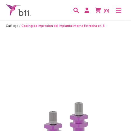
BTI - Human Tecnology
Abri
Acceder
Nº de artículos
(0)
Buscar
Catálogo
Coping de impresión del implante Interna Estrecha ø4.5