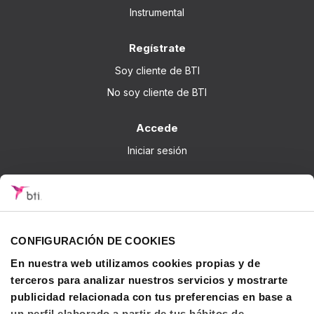
Instrumental
Regístrate
Soy cliente de BTI
No soy cliente de BTI
Accede
Iniciar sesión
Sobre BTI
BTI Biotechnology Institute
Soluciones BTI
CONFIGURACIÓN DE COOKIES
Investigación
En nuestra web utilizamos cookies propias y de
Formación - BTI Training Center
terceros para analizar nuestros servicios y mostrarte
Canal Audiovisual BTI Channel
publicidad relacionada con tus preferencias en base a
un perfil elaborado a partir de tus hábitos de