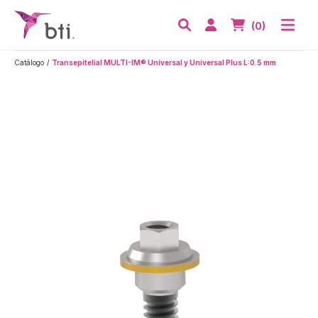
BTI - Human Tecnology
Abri
Acceder
Nº de artículos
(0)
Buscar
Catálogo
Transepitelial MULTI-IM® Universal y Universal Plus L:0.5 mm