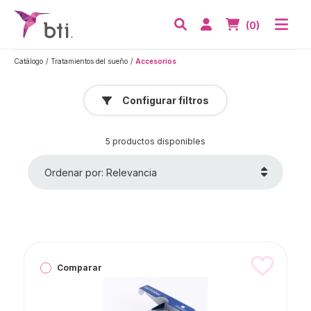
BTI - Human Tecnology
Abri
Acceder
Nº de artículos
(0)
Buscar
Catálogo
Tratamientos del sueño
Accesorios
Configurar filtros
5 productos disponibles
Ordenar por: Relevancia
Comparar