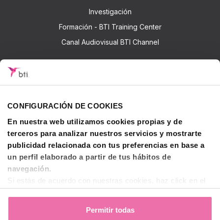
Investigación
Formación - BTI Training Center
Canal Audiovisual BTI Channel
Contactar
CONFIGURACIÓN DE COOKIES
© 2026 BTI Biotechnology Institute
En nuestra web utilizamos cookies propias y de
Política de privacidad
terceros para analizar nuestros servicios y mostrarte
Política de Cookies
publicidad relacionada con tus preferencias en base a
Aviso legal y condiciones de uso
un perfil elaborado a partir de tus hábitos de
navegación.
Español (ES)
Si estás de acuerdo con nuestras cookies, haz click en el
botón "Permitir todas". También puedes pinchar
aquí
para
Linkedin de BTI
Instagram de BTI
Facebook de BTI
decidir qué estás dispuesto a compartir y qué no.
Permitir todas
Para más información, puedes visitar nuestra
Política de