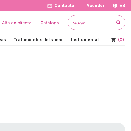
Contactar
Acceder
ES
Busc
Alta de cliente
Catálogo
Nº de art
vas
Tratamientos del sueño
Instrumental
(0)