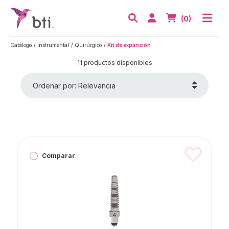
BTI - Human Tecnology
Abri
Acceder
Nº de artículos
(0)
Buscar
Catálogo
Instrumental
Quirúrgico
Kit de expansión
11 productos disponibles
Ordenar por: Relevancia
Comparar