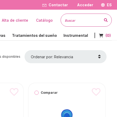
Contactar
Acceder
ES
Busc
Alta de cliente
Catálogo
Nº de art
vas
Tratamientos del sueño
Instrumental
(0)
Ordenar por: Relevancia
s disponibles
Comparar