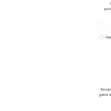
pro
Co
Recam
gama a