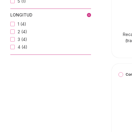
5 (1)
LONGITUD
1 (4)
2 (4)
Reca
3 (4)
(tr
4 (4)
Co