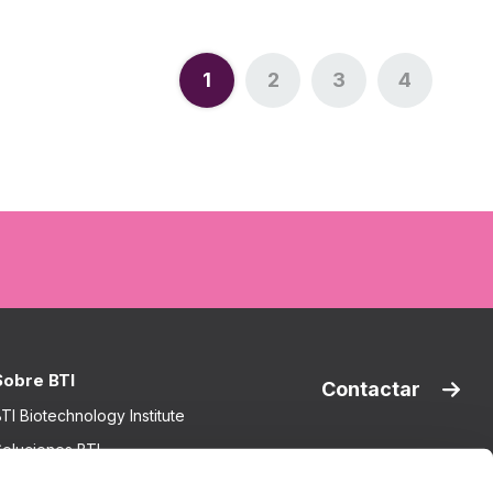
1
2
3
4
Página
Página
Página
Página
Sobre BTI
Contactar
TI Biotechnology Institute
oluciones BTI
nvestigación