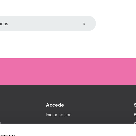
adas
Accede
Iniciar sesión
B
I
S
I