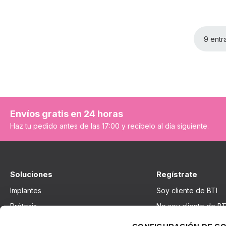
9 entr
Envíos gratis en 24 horas
Haz tu pedido antes de las 17:00 y recíbelo al día siguiente.
Soluciones
Regístrate
Implantes
Soy cliente de BTI
Prótesis
No soy cliente de BT
Terapias regenerativas