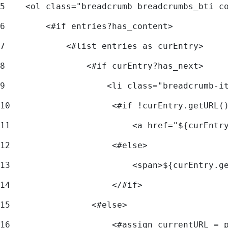
5
    <ol class="breadcrumb breadcrumbs_bti c
6
        <#if entries?has_content> 
7
            <#list entries as curEntry> 
8
                <#if curEntry?has_next> 
9
                    <li class="breadcrumb-i
10
                    <#if !curEntry.getURL(
11
                        <a href="${curEntr
12
                    <#else> 
13
                        <span>${curEntry.g
14
                    </#if> 
15
                <#else> 
16
                    <#assign currentURL = 