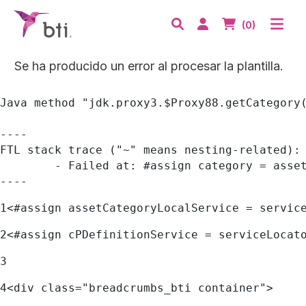
BTI - Human Tecnology
Abri
Acceder
Nº de artículos
(0)
Buscar
Se ha producido un error al procesar la plantilla.
Java method "jdk.proxy3.$Proxy88.getCategory
----

FTL stack trace ("~" means nesting-related):

	- Failed at: #assign category = assetCategoryLocal...  [in template "20097#20123#51717" at line 30, column 29]

----
1
<#assign assetCategoryLocalService = servic
2
<#assign cPDefinitionService = serviceLocat
3
4
<div class="breadcrumbs_bti container"> 