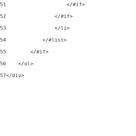
51
                    </#if> 
52
                </#if> 
53
                </li> 
54
            </#list> 
55
        </#if> 
56
    </ol> 
57
</div> 