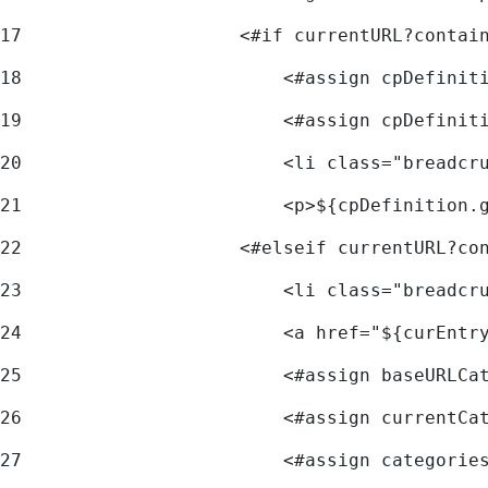
17
                    <#if currentURL?contai
18
                        <#assign cpDefinit
19
                        <#assign cpDefinit
20
                        <li class="breadcr
21
                        <p>${cpDefinition.
22
                    <#elseif currentURL?co
23
                        <li class="breadcr
24
                        <a href="${curEntr
25
                        <#assign baseURLCa
26
                        <#assign currentCa
27
                        <#assign categorie