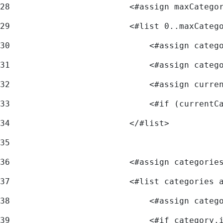
28
                        <#assign maxCatego
29
                        <#list 0..maxCateg
30
                            <#assign categ
31
                            <#assign categ
32
                            <#assign curre
33
                            <#if (currentC
34
                        </#list> 
35
36
                        <#assign categorie
37
                        <#list categories 
38
                            <#assign categ
39
                            <#if category.