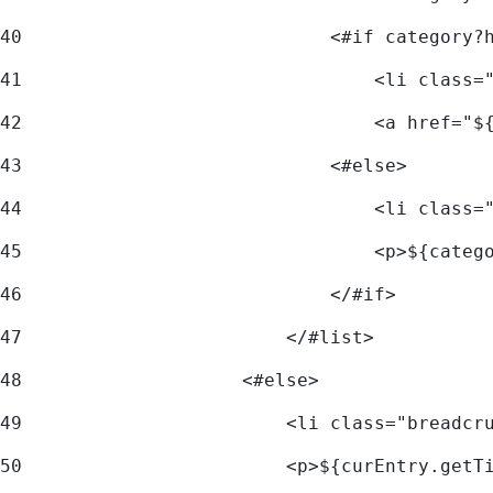
40
                            <#if category?
41
                                <li class=
42
                                <a href="$
43
                            <#else> 
44
                                <li class=
45
                                <p>${categ
46
                            </#if> 
47
                        </#list> 
48
                    <#else> 
49
                        <li class="breadcr
50
                        <p>${curEntry.getT