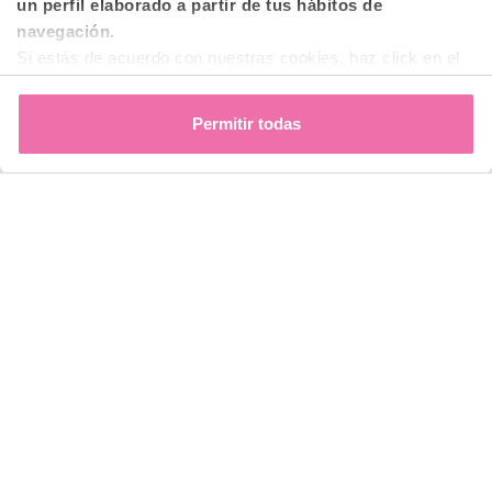
un perfil elaborado a partir de tus hábitos de
navegación.
Si estás de acuerdo con nuestras cookies, haz click en el
botón "Permitir todas". También puedes pinchar
aquí
para
decidir qué estás dispuesto a compartir y qué no.
Permitir todas
Para más información, puedes visitar nuestra
Política de
Cookies
.
Comparar