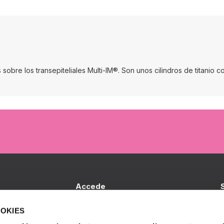
sobre los transepiteliales Multi-IM®. Son unos cilindros de titanio 
Accede
Iniciar sesión
B
OOKIES
I
S