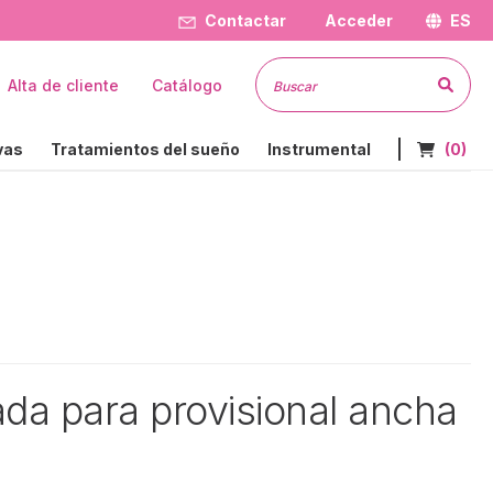
Contactar
Acceder
ES
Busc
Alta de cliente
Catálogo
Nº de art
vas
Tratamientos del sueño
Instrumental
(0)
ada para provisional ancha