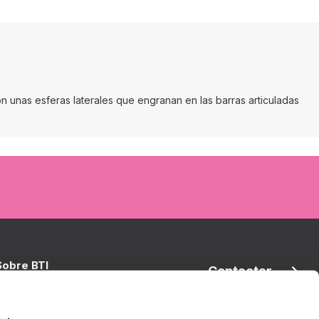
con unas esferas laterales que engranan en las barras articuladas
Sobre BTI
Contactar
TI Biotechnology Institute
oluciones BTI