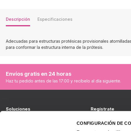
Descripción
Especificaciones
Adecuadas para estructuras protésicas provisionales atornilladas 
para conformar la estructura interna de la prótesis.
Envíos gratis en 24 horas
Haz tu pedido antes de las 17:00 y recíbelo al día siguiente.
Soluciones
Regístrate
Implantes
Soy cliente de BTI
CONFIGURACIÓN DE C
Prótesis
No soy cliente de BT