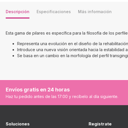
Descripción
Especificaciones
Más información
Esta gama de pilares es específica para la filosofía de los perfil
Representa una evolución en el diseño de la rehabilitació
Introduce una nueva visión orientada hacia la estabilidad 
Se basa en un cambio en la morfología del perfil transging
Envíos gratis en 24 horas
Haz tu pedido antes de las 17:00 y recíbelo al día siguiente.
Soluciones
Regístrate