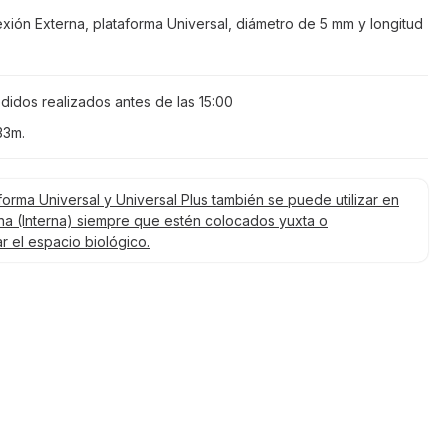
xión Externa, plataforma Universal, diámetro de 5 mm y longitud
didos realizados antes de las
15:00
33m
.
orma Universal y Universal Plus también se puede utilizar en
ha (Interna) siempre que estén colocados yuxta o
r el espacio biológico.