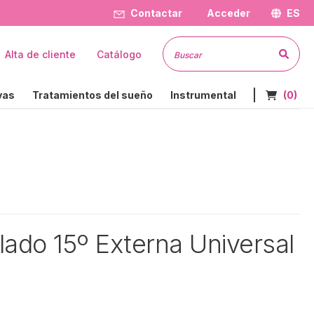
Contactar
Acceder
ES
Busc
Alta de cliente
Catálogo
Nº de art
vas
Tratamientos del sueño
Instrumental
(0)
ulado 15º Externa Universal