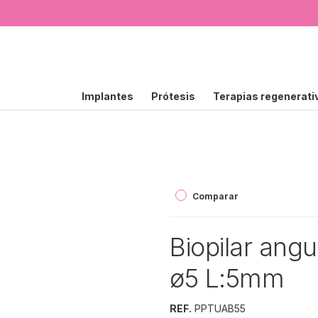
Implantes
Prótesis
Terapias regenerati
Comparar
Biopilar ang
ø5 L:5mm
REF.
PPTUAB55