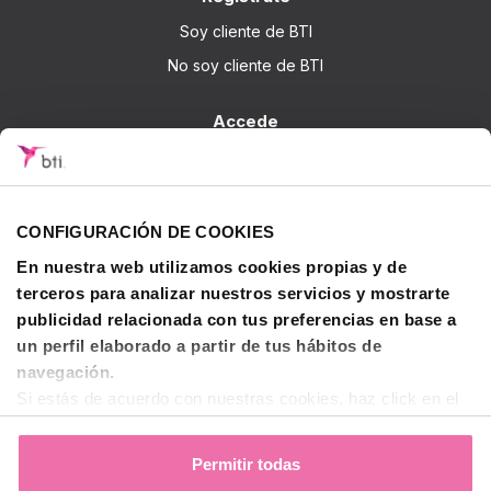
Soy cliente de BTI
No soy cliente de BTI
Accede
Iniciar sesión
Sobre BTI
CONFIGURACIÓN DE COOKIES
BTI Biotechnology Institute
En nuestra web utilizamos cookies propias y de
Soluciones BTI
terceros para analizar nuestros servicios y mostrarte
Investigación
publicidad relacionada con tus preferencias en base a
un perfil elaborado a partir de tus hábitos de
Formación - BTI Training Center
navegación.
Canal Audiovisual BTI Channel
Si estás de acuerdo con nuestras cookies, haz click en el
botón "Permitir todas". También puedes pinchar
aquí
para
Contactar
decidir qué estás dispuesto a compartir y qué no.
Permitir todas
Para más información, puedes visitar nuestra
Política de