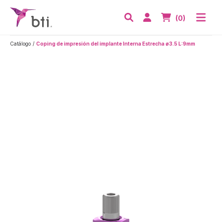
BTI - Human Tecnology
Abri
Acceder
Nº de artículos
(0)
Buscar
Catálogo
Coping de impresión del implante Interna Estrecha ø3.5 L:9mm