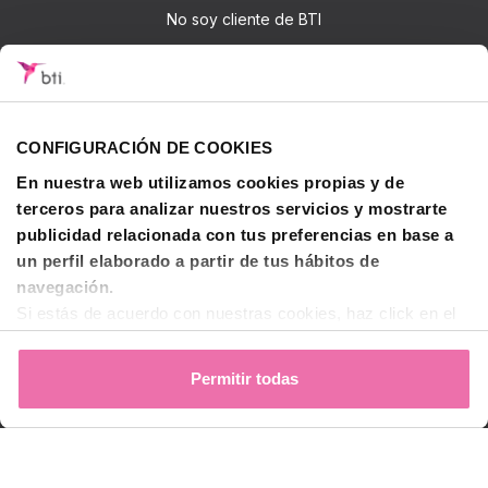
No soy cliente de BTI
Accede
Iniciar sesión
CONFIGURACIÓN DE COOKIES
Sobre BTI
En nuestra web utilizamos cookies propias y de
BTI Biotechnology Institute
terceros para analizar nuestros servicios y mostrarte
Soluciones BTI
publicidad relacionada con tus preferencias en base a
un perfil elaborado a partir de tus hábitos de
Investigación
navegación.
Formación - BTI Training Center
Si estás de acuerdo con nuestras cookies, haz click en el
Canal Audiovisual BTI Channel
botón "Permitir todas". También puedes pinchar
aquí
para
decidir qué estás dispuesto a compartir y qué no.
Permitir todas
Para más información, puedes visitar nuestra
Política de
Contactar
Cookies
.
© 2026 BTI Biotechnology Institute