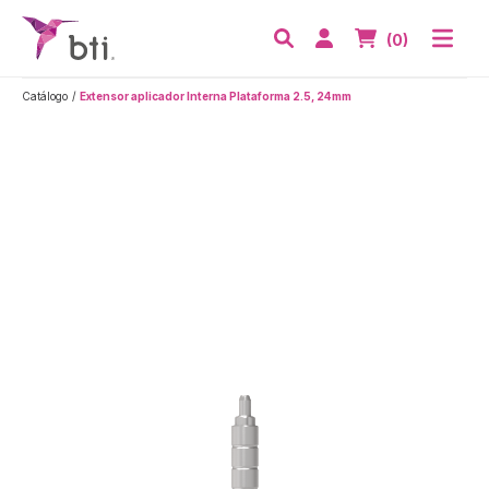
BTI - Human Tecnology
Abri
Acceder
Nº de artículos
(0)
Buscar
Catálogo
Extensor aplicador Interna Plataforma 2.5, 24mm