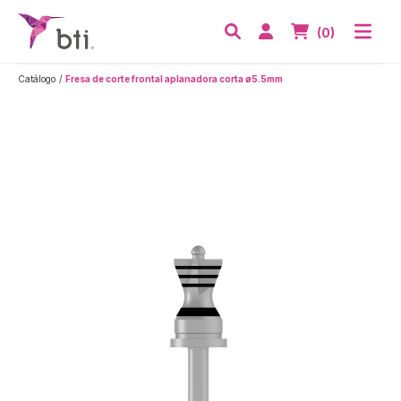
BTI - Human Tecnology
Abri
Acceder
Nº de artículos
(0)
Buscar
Catálogo
Fresa de corte frontal aplanadora corta ø5.5mm