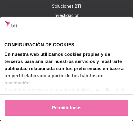
Soluciones BTI
Investigación
Formación - BTI Training Center
Canal Audiovisual BTI Channel
CONFIGURACIÓN DE COOKIES
Contactar
En nuestra web utilizamos cookies propias y de
terceros para analizar nuestros servicios y mostrarte
publicidad relacionada con tus preferencias en base a
© 2026 BTI Biotechnology Institute
un perfil elaborado a partir de tus hábitos de
Política de privacidad
navegación.
Si estás de acuerdo con nuestras cookies, haz click en el
Política de Cookies
botón "Permitir todas". También puedes pinchar
aquí
para
Aviso legal y condiciones de uso
decidir qué estás dispuesto a compartir y qué no.
Permitir todas
Para más información, puedes visitar nuestra
Política de
Español (ES)
Cookies
.
Linkedin de BTI
Instagram de BTI
Facebook de BTI