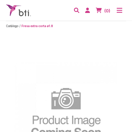
BTI - Human Tecnology
Abri
Acceder
Nº de artículos
(0)
Buscar
Catálogo
Fresa extra corta ø1.8