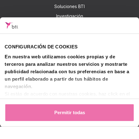
Soluciones BTI
Investigación
Formación - BTI Training Center
Canal Audiovisual BTI Channel
CONFIGURACIÓN DE COOKIES
Contactar
En nuestra web utilizamos cookies propias y de
terceros para analizar nuestros servicios y mostrarte
publicidad relacionada con tus preferencias en base a
© 2026 BTI Biotechnology Institute
un perfil elaborado a partir de tus hábitos de
Política de privacidad
navegación.
Si estás de acuerdo con nuestras cookies, haz click en el
Política de Cookies
botón "Permitir todas". También puedes pinchar
aquí
para
Aviso legal y condiciones de uso
decidir qué estás dispuesto a compartir y qué no.
Permitir todas
Para más información, puedes visitar nuestra
Política de
Español (ES)
Cookies
.
Linkedin de BTI
Instagram de BTI
Facebook de BTI