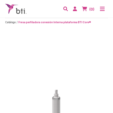
BTI - Human Tecnology
Abri
Acceder
Nº de artículos
(0)
Buscar
Catálogo
Fresa perfiladora conexión Interna plataforma BTI Core®