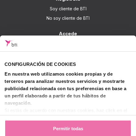
Soy cliente de BTI
No soy cliente de BTI
Accede
Iniciar sesión
Sobre BTI
CONFIGURACIÓN DE COOKIES
BTI Biotechnology Institute
En nuestra web utilizamos cookies propias y de
Soluciones BTI
terceros para analizar nuestros servicios y mostrarte
Investigación
publicidad relacionada con tus preferencias en base a
un perfil elaborado a partir de tus hábitos de
Formación - BTI Training Center
navegación.
Canal Audiovisual BTI Channel
Si estás de acuerdo con nuestras cookies, haz click en el
botón "Permitir todas". También puedes pinchar
aquí
para
Contactar
decidir qué estás dispuesto a compartir y qué no.
Permitir todas
Para más información, puedes visitar nuestra
Política de