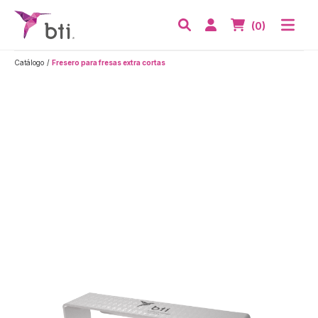
BTI - Human Tecnology
Abri
Acceder
Nº de artículos
(0)
Buscar
Catálogo
Fresero para fresas extra cortas