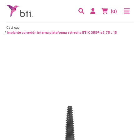
BTI - Human Tecnology
Abri
Acceder
Nº de artículos
(0)
Buscar
Catálogo
Implante conexión interna plataforma estrecha BTI CORE® ø3.75 L:15