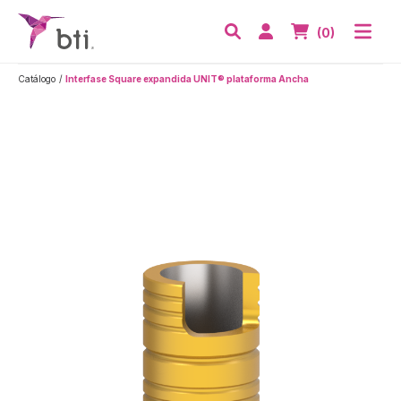
BTI - Human Tecnology
Abri
Acceder
Nº de artículos
(0)
Buscar
Catálogo
Interfase Square expandida UNIT® plataforma Ancha