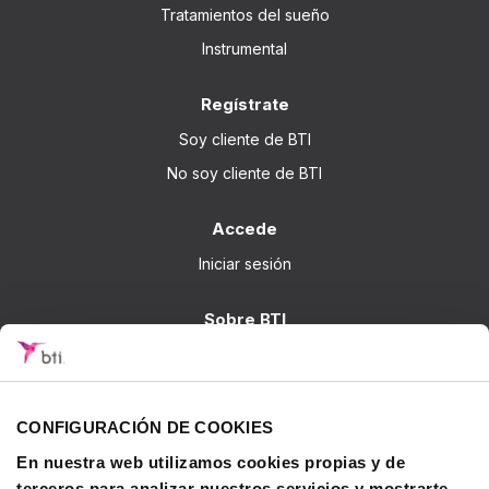
Tratamientos del sueño
Instrumental
Regístrate
Soy cliente de BTI
No soy cliente de BTI
Accede
Iniciar sesión
Sobre BTI
BTI Biotechnology Institute
Soluciones BTI
Investigación
CONFIGURACIÓN DE COOKIES
Formación - BTI Training Center
En nuestra web utilizamos cookies propias y de
terceros para analizar nuestros servicios y mostrarte