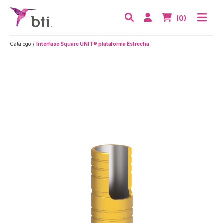
BTI - Human Tecnology
Abri
Acceder
Nº de artículos
(0)
Buscar
Catálogo
Interfase Square UNIT® plataforma Estrecha