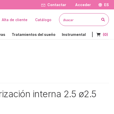
Contactar
Acceder
ES
Busc
Alta de cliente
Catálogo
Nº de art
vas
Tratamientos del sueño
Instrumental
(0)
trización interna 2.5 ø2.5