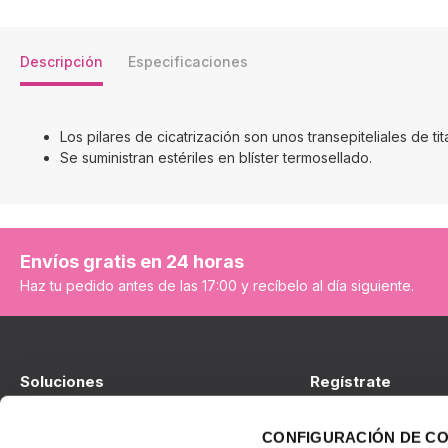
Descripción
Especificaciones
Los pilares de cicatrización son unos transepiteliales de t
Se suministran estériles en blíster termosellado.
Envíos gratis en 24 horas
Haz tu pedido antes de las 17:00 y recíbelo al día siguiente.
Soluciones
Regístrate
Implantes
Soy cliente de BTI
CONFIGURACIÓN DE C
Prótesis
No soy cliente de BT