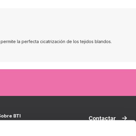
permite la perfecta cicatrización de los tejidos blandos.
Sobre BTI
Contactar
TI Biotechnology Institute
oluciones BTI