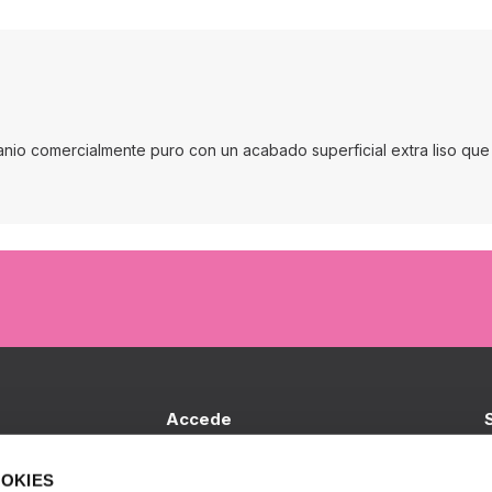
itanio comercialmente puro con un acabado superficial extra liso que 
Accede
Iniciar sesión
B
OOKIES
I
S