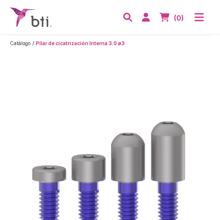
BTI - Human Tecnology
Abri
Acceder
Nº de artículos
(0)
Buscar
Catálogo
Pilar de cicatrización Interna 3.0 ø3