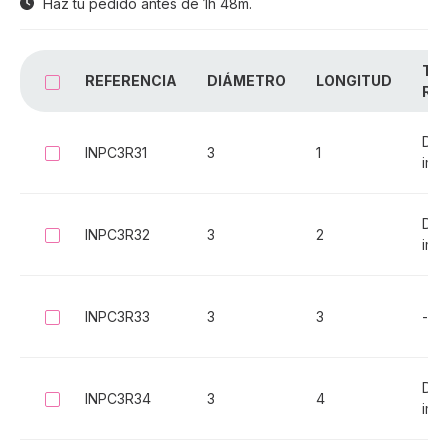
Haz tu pedido antes de
1h 48m
.
TIP
REFERENCIA
DIÁMETRO
LONGITUD
SELECCIONAR TODO
RE
Dir
INPC3R31
3
1
Seleccionar
imp
Dir
INPC3R32
3
2
Seleccionar
imp
INPC3R33
3
3
-
Seleccionar
Dir
INPC3R34
3
4
Seleccionar
imp