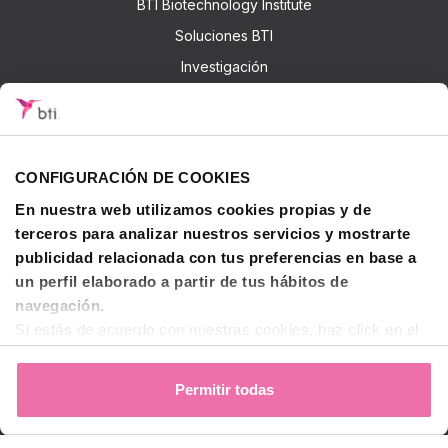
BTI Biotechnology Institute
Soluciones BTI
Investigación
Formación - BTI Training Center
Canal Audiovisual BTI Channel
CONFIGURACIÓN DE COOKIES
Contactar
En nuestra web utilizamos cookies propias y de
terceros para analizar nuestros servicios y mostrarte
publicidad relacionada con tus preferencias en base a
© 2026 BTI Biotechnology Institute
un perfil elaborado a partir de tus hábitos de
Política de privacidad
navegación.
Política de Cookies
Si estás de acuerdo con nuestras cookies, haz click en el
Aviso legal y condiciones de uso
botón "Permitir todas". También puedes pinchar
aquí
para
decidir qué estás dispuesto a compartir y qué no.
Permitir todas
Para más información, puedes visitar nuestra
Política de
Español (ES)
Cookies
.