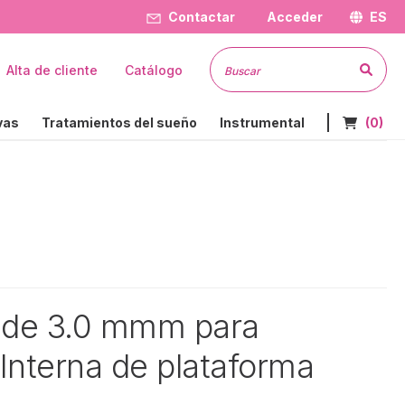
Contactar
Acceder
ES
Busc
Alta de cliente
Catálogo
Nº de art
vas
Tratamientos del sueño
Instrumental
(0)
r de 3.0 mmm para
 Interna de plataforma