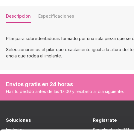
Descripción
Especificaciones
Pilar para sobredentaduras formado por una sola pieza que se d
Seleccionaremos el pilar que exactamente igual a la altura del te
encia que rodea al implante.
Envíos gratis en 24 horas
Haz tu pedido antes de las 17:00 y recíbelo al día siguiente.
Soluciones
Regístrate
Implantes
Soy cliente de BTI