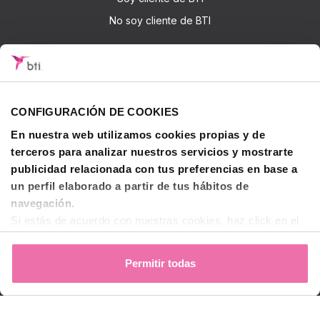
No soy cliente de BTI
Accede
Iniciar sesión
CONFIGURACIÓN DE COOKIES
Sobre BTI
En nuestra web utilizamos cookies propias y de
BTI Biotechnology Institute
terceros para analizar nuestros servicios y mostrarte
Soluciones BTI
publicidad relacionada con tus preferencias en base a
Investigación
un perfil elaborado a partir de tus hábitos de
navegación.
Formación - BTI Training Center
Si estás de acuerdo con nuestras cookies, haz click en el
Canal Audiovisual BTI Channel
botón "Permitir todas". También puedes pinchar
aquí
para
decidir qué estás dispuesto a compartir y qué no.
Permitir todas
Contactar
Para más información, puedes visitar nuestra
Política de
Cookies
.