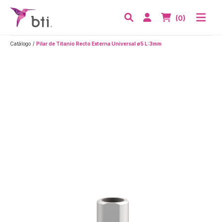
BTI - Human Tecnology
Abri
Acceder
Nº de artículos
(0)
Buscar
Catálogo
Pilar de Titanio Recto Externa Universal ø5 L:3mm