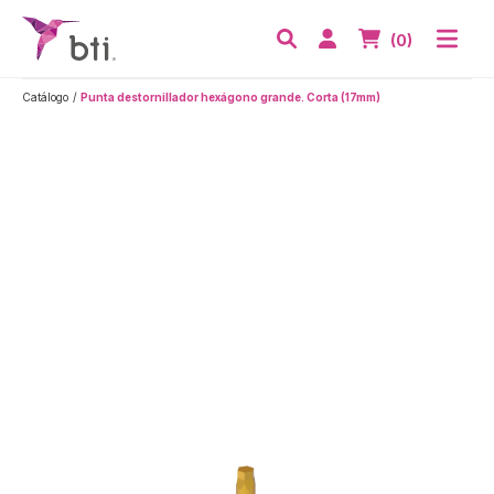
BTI - Human Tecnology
Abri
Acceder
Nº de artículos
(0)
Buscar
Catálogo
Punta destornillador hexágono grande. Corta (17mm)