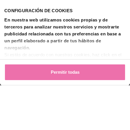
Accede
CONFIGURACIÓN DE COOKIES
Iniciar sesión
En nuestra web utilizamos cookies propias y de
terceros para analizar nuestros servicios y mostrarte
Sobre BTI
publicidad relacionada con tus preferencias en base a
BTI Biotechnology Institute
un perfil elaborado a partir de tus hábitos de
Soluciones BTI
navegación.
Si estás de acuerdo con nuestras cookies, haz click en el
Investigación
botón "Permitir todas". También puedes pinchar
aquí
para
Formación - BTI Training Center
decidir qué estás dispuesto a compartir y qué no.
Permitir todas
Canal Audiovisual BTI Channel
Para más información, puedes visitar nuestra
Política de
Cookies
.
Contactar
Comparar
© 2026 BTI Biotechnology Institute
Política de privacidad
Política de Cookies