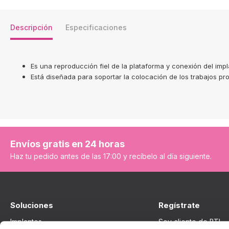
Descripción
Especificaciones
Es una reproducción fiel de la plataforma y conexión del impl
Está diseñada para soportar la colocación de los trabajos pro
Envíos gratis en 24 horas
Haz tu pedido antes de las 17:00 y recíbelo al día siguiente.
Soluciones
Regístrate
Implantes
Soy cliente de BTI