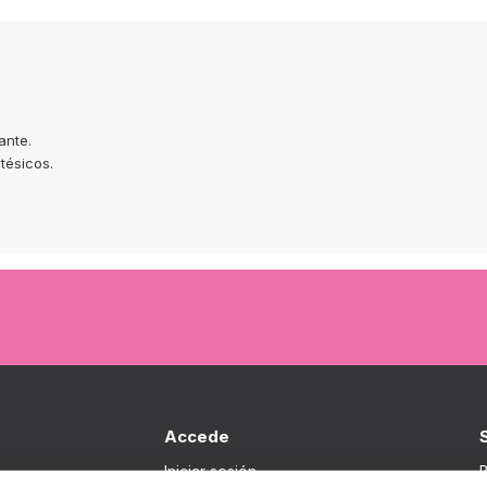
ante.
tésicos.
Accede
Iniciar sesión
B