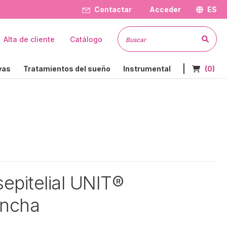
Contactar
Acceder
ES
Busc
Alta de cliente
Catálogo
Nº de art
vas
Tratamientos del sueño
Instrumental
(0)
sepitelial UNIT®
Ancha