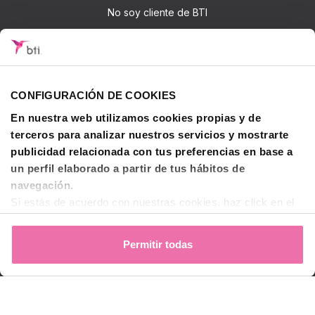
No soy cliente de BTI
Accede
Iniciar sesión
CONFIGURACIÓN DE COOKIES
Sobre BTI
En nuestra web utilizamos cookies propias y de
BTI Biotechnology Institute
terceros para analizar nuestros servicios y mostrarte
Soluciones BTI
publicidad relacionada con tus preferencias en base a
un perfil elaborado a partir de tus hábitos de
Investigación
navegación.
Formación - BTI Training Center
Si estás de acuerdo con nuestras cookies, haz click en el
Canal Audiovisual BTI Channel
botón "Permitir todas". También puedes pinchar
aquí
para
decidir qué estás dispuesto a compartir y qué no.
Permitir todas
Para más información, puedes visitar nuestra
Política de
Contactar
Cookies
.
© 2026 BTI Biotechnology Institute