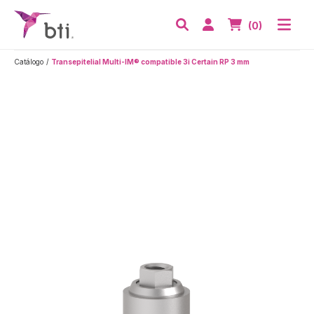
BTI - Human Tecnology
Abri
Acceder
Nº de artículos
(0)
Buscar
Catálogo
Transepitelial Multi-IM® compatible 3i Certain RP 3 mm