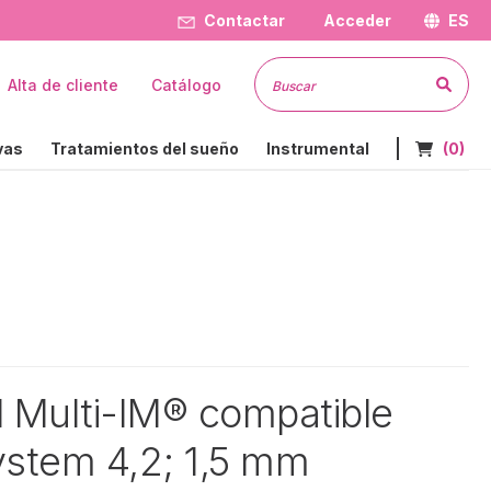
Contactar
Acceder
ES
Busc
Alta de cliente
Catálogo
Nº de art
vas
Tratamientos del sueño
Instrumental
(0)
al Multi-IM® compatible
ystem 4,2; 1,5 mm