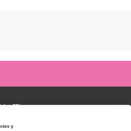
Sobre BTI
Contactar
TI Biotechnology Institute
oluciones BTI
cios y