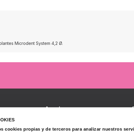
mplantes Microdent System 4,2 Ø.
Accede
Iniciar sesión
B
OOKIES
I
S
s cookies propias y de terceros para analizar nuestros servi