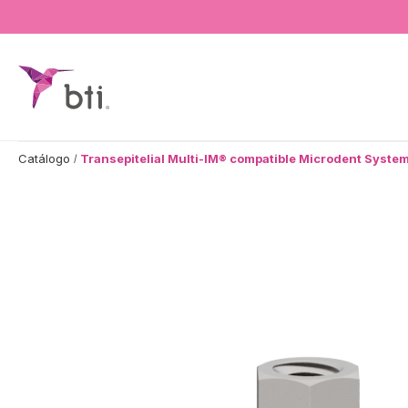
BTI - Human Tecnology
Catálogo
Transepitelial Multi-IM® compatible Microdent System