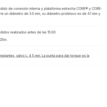
ndido de conexión interna y plataforma estrecha CORE® y CORE-
ene un diámetro de 3.5 mm, su diámetro protésico es de 4.1 mm y
didos realizados antes de las
15:00
 25m
.
implantes, salvo L: 4,5 mm. La punta para dar torque es la