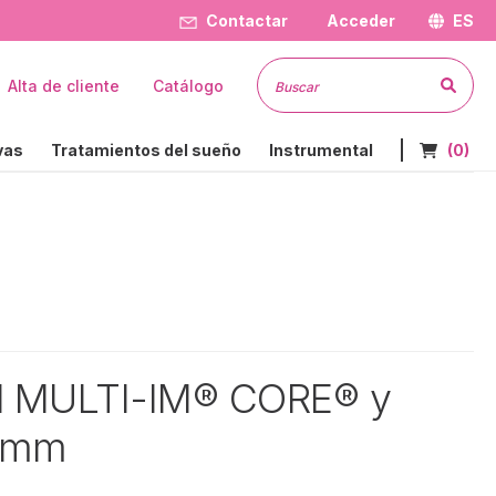
Contactar
Acceder
ES
Busc
Alta de cliente
Catálogo
Nº de art
vas
Tratamientos del sueño
Instrumental
(0)
ial MULTI-IM® CORE® y
 mm