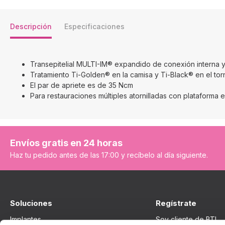
Descripción
Especificaciones
Transepitelial MULTI-IM® expandido de conexión interna 
Tratamiento Ti-Golden® en la camisa y Ti-Black® en el torn
El par de apriete es de 35 Ncm
Para restauraciones múltiples atornilladas con platafor
Envíos gratis en 24 horas
Haz tu pedido antes de las 17:00 y recíbelo al día siguiente.
Soluciones
Regístrate
Implantes
Soy cliente de BTI