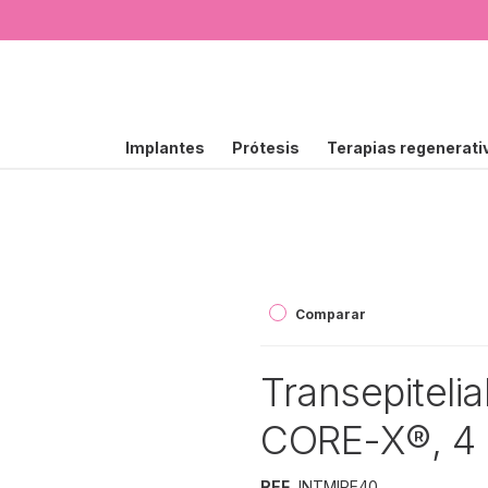
Implantes
Prótesis
Terapias regenerati
Comparar
Transepitel
CORE-X®, 4
REF.
INTMIPE40