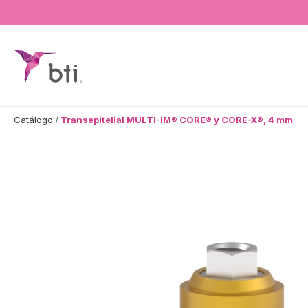
BTI - Human Tecnology
Catálogo
Transepitelial MULTI-IM® CORE® y CORE-X®, 4 mm