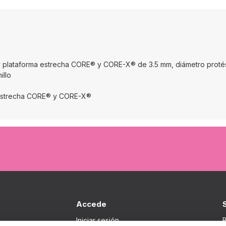
y plataforma estrecha CORE® y CORE-X® de 3.5 mm, diámetro protés
illo
ma estrecha CORE® y CORE-X®
Accede
Iniciar sesión
B