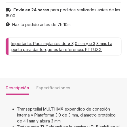
Envío en 24 horas
para pedidos realizados antes de las
15:00
Haz tu pedido antes de
7h 10m
.
Importante: Para implantes de ø 3,0 mm y ø 3,3 mm. La
punta para dar torque es la referencia: PTTUXX
Descripción
Especificaciones
Transepitelial MULTI-IM® expandido de conexión
interna y Plataforma 3.0 de 3 mm, diámetro protésico
de 4.1 mm y altura 3 mm
Tratamiento Ti-Golden® en la camisa y Ti-Black® en el