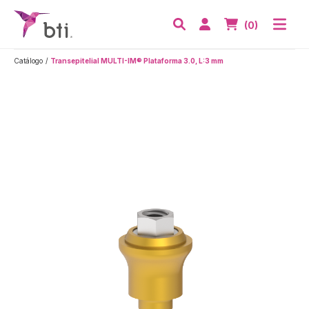
BTI - Human Tecnology
Abri
Acceder
Nº de artículos
(0)
Buscar
Catálogo
Transepitelial MULTI-IM® Plataforma 3.0, L:3 mm