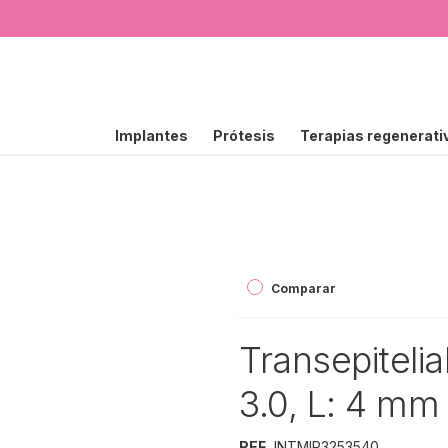
Implantes
Prótesis
Terapias regenerati
Comparar
Transepiteli
3.0, L: 4 mm
REF.
INTMIP3253540