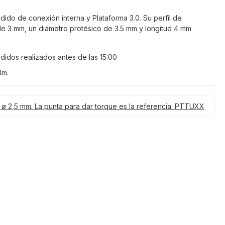
ido de conexión interna y Plataforma 3.0. Su perfil de
e 3 mm, un diámetro protésico de 3.5 mm y longitud 4 mm
didos realizados antes de las
15:00
3m
.
e ø 2,5 mm. La punta para dar torque es la referencia: PTTUXX