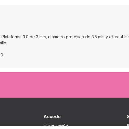
 Plataforma 3.0 de 3 mm, diámetro protésico de 3.5 mm y altura 4 m
illo
.0
Accede
Iniciar sesión
B