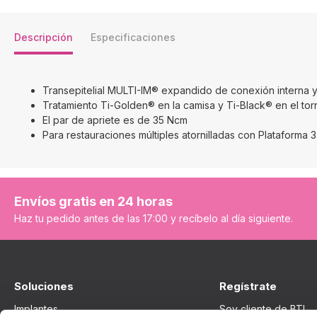
Descripción
Especificaciones
Transepitelial MULTI-IM® expandido de conexión interna y
Tratamiento Ti-Golden® en la camisa y Ti-Black® en el torn
El par de apriete es de 35 Ncm
Para restauraciones múltiples atornilladas con Plataforma 3
Envíos gratis en 24 horas
Haz tu pedido antes de las 17:00 y recíbelo al día siguiente.
Soluciones
Regístrate
Implantes
Soy cliente de BTI