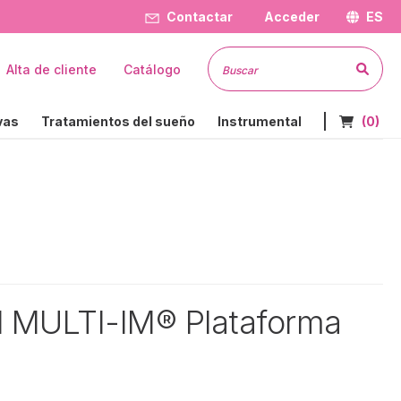
Contactar
Acceder
ES
Busc
Alta de cliente
Catálogo
Nº de art
vas
Tratamientos del sueño
Instrumental
(0)
al MULTI-IM® Plataforma