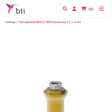
BTI - Human Tecnology
Abri
Acceder
Nº de artículos
(0)
Buscar
Catálogo
Transepitelial MULTI-IM® Plataforma 3.0, L:4 mm