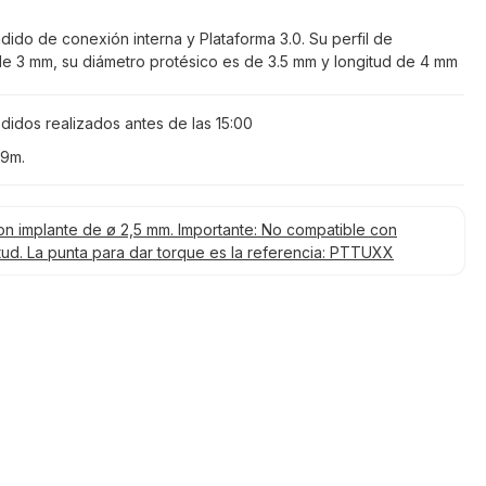
ido de conexión interna y Plataforma 3.0. Su perfil de
e 3 mm, su diámetro protésico es de 3.5 mm y longitud de 4 mm
didos realizados antes de las
15:00
19m
.
on implante de ø 2,5 mm. Importante: No compatible con
tud. La punta para dar torque es la referencia: PTTUXX