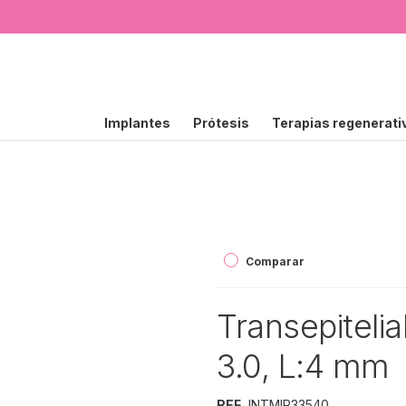
Implantes
Prótesis
Terapias regenerati
Comparar
Transepiteli
3.0, L:4 mm
REF.
INTMIP33540