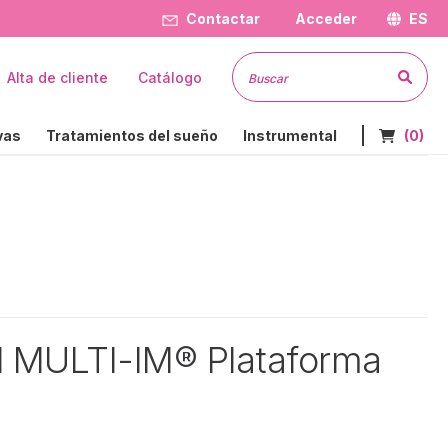
Contactar
Acceder
ES
Busc
Alta de cliente
Catálogo
Nº de art
vas
Tratamientos del sueño
Instrumental
(0)
al MULTI-IM® Plataforma