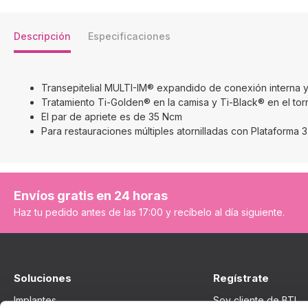
Descripción
Especificaciones
Transepitelial MULTI-IM® expandido de conexión interna y
Tratamiento Ti-Golden® en la camisa y Ti-Black® en el torn
El par de apriete es de 35 Ncm
Para restauraciones múltiples atornilladas con Plataforma 3
Envíos gratis en 24 horas
Haz tu pedido antes de las 17:00 y recíbelo al día siguiente.
Soluciones
Regístrate
Implantes
Soy cliente de BTI