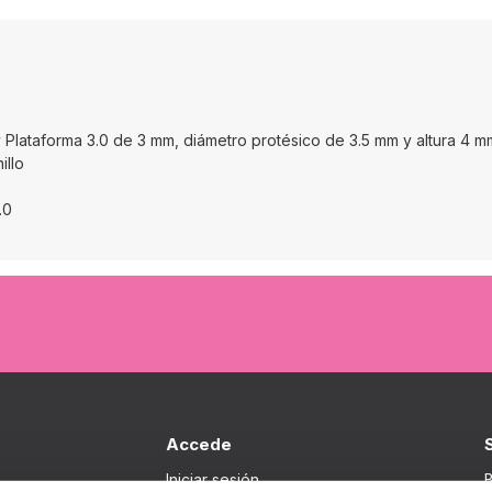
 Plataforma 3.0 de 3 mm, diámetro protésico de 3.5 mm y altura 4 m
illo
.0
Accede
Iniciar sesión
B