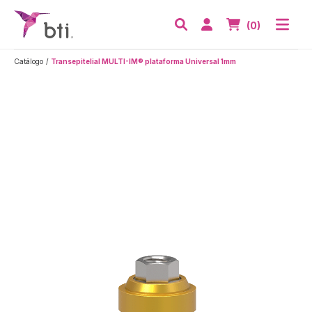
BTI - Human Tecnology
Abri
Acceder
Nº de artículos
(0)
Buscar
Catálogo
Transepitelial MULTI-IM® plataforma Universal 1mm