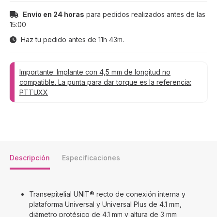
Envío en 24 horas
para pedidos realizados antes de las
15:00
Haz tu pedido antes de
11h 43m
.
Importante: Implante con 4,5 mm de longitud no
compatible. La punta para dar torque es la referencia:
PTTUXX
Descripción
Especificaciones
Transepitelial UNIT® recto de conexión interna y
plataforma Universal y Universal Plus de 4.1 mm,
diámetro protésico de 4.1 mm y altura de 3 mm