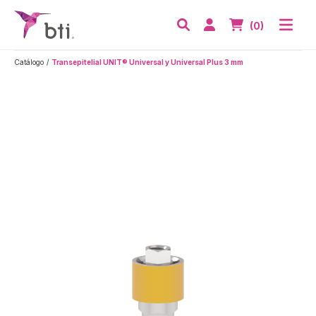
BTI - Human Tecnology
Abri
Acceder
Nº de artículos
(0)
Buscar
Catálogo
Transepitelial UNIT® Universal y Universal Plus 3 mm