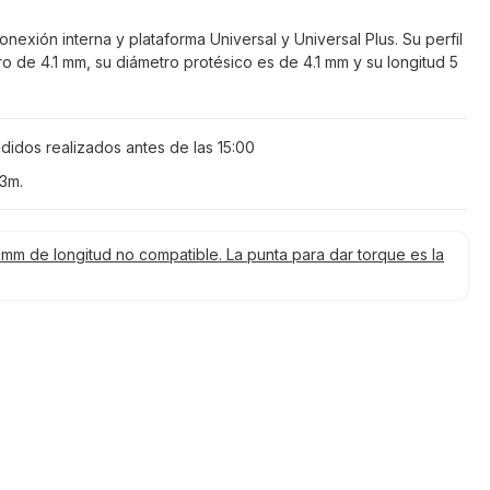
nexión interna y plataforma Universal y Universal Plus. Su perfil
o de 4.1 mm, su diámetro protésico es de 4.1 mm y su longitud 5
didos realizados antes de las
15:00
 3m
.
 mm de longitud no compatible. La punta para dar torque es la