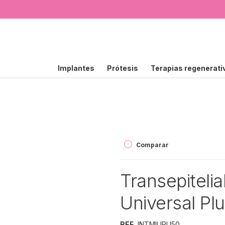
Implantes
Prótesis
Terapias regenerati
Comparar
Transepiteli
Universal Pl
REF.
INTMIUPU50