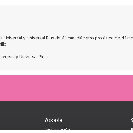
a Universal y Universal Plus de 4.1 mm, diámetro protésico de 4.1 m
illo
niversal y Universal Plus
Accede
Iniciar sesión
B