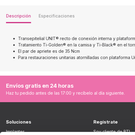
Descripción
Especificaciones
Transepitelial UNIT® recto de conexión interna y plataform
Tratamiento Ti-Golden® en la camisa y Ti-Black® en el torn
El par de apriete es de 35 Ncm
Para restauraciones unitarias atornilladas con plataforma U
Envíos gratis en 24 horas
Haz tu pedido antes de las 17:00 y recíbelo al día siguiente.
Soluciones
Regístrate
Implantes
Soy cliente de BTI