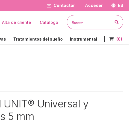
Contactar
Acceder
ES
Busc
Alta de cliente
Catálogo
Nº de art
vas
Tratamientos del sueño
Instrumental
(0)
al UNIT® Universal y
us 5 mm