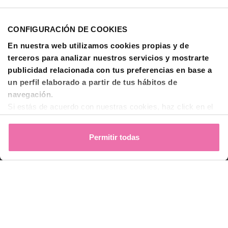
Investigación
CONFIGURACIÓN DE COOKIES
Formación - BTI Training Center
En nuestra web utilizamos cookies propias y de
Canal Audiovisual BTI Channel
terceros para analizar nuestros servicios y mostrarte
publicidad relacionada con tus preferencias en base a
Contactar
un perfil elaborado a partir de tus hábitos de
navegación.
Si estás de acuerdo con nuestras cookies, haz click en el
© 2026 BTI Biotechnology Institute
botón "Permitir todas". También puedes pinchar
aquí
para
Política de privacidad
decidir qué estás dispuesto a compartir y qué no.
Permitir todas
Política de Cookies
Para más información, puedes visitar nuestra
Política de
Cookies
.
Aviso legal y condiciones de uso
Español (ES)
Comparar
Linkedin de BTI
Instagram de BTI
Facebook de BTI