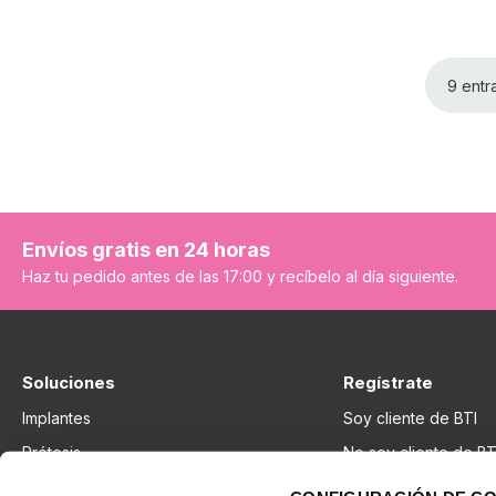
9 entr
Envíos gratis en 24 horas
Haz tu pedido antes de las 17:00 y recíbelo al día siguiente.
Soluciones
Regístrate
Implantes
Soy cliente de BTI
Prótesis
No soy cliente de BT
Terapias regenerativas