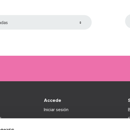
adas
Accede
Iniciar sesión
B
I
S
I