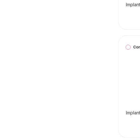
Implan
Co
Implan