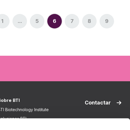
1
...
5
6
7
8
9
Página
Páginas intermedias Use TAB para desplaz
Página
Página
Página
Página
Página
Sobre BTI
Contactar
TI Biotechnology Institute
oluciones BTI
nvestigación