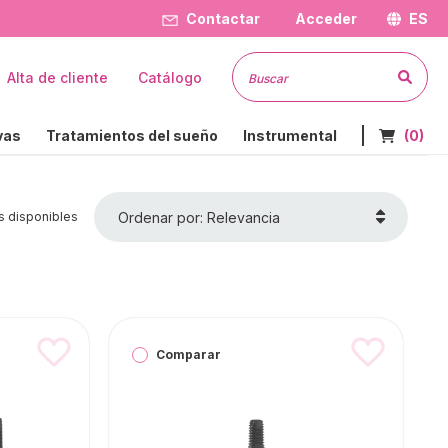
Contactar
Acceder
ES
Busc
Alta de cliente
Catálogo
Nº de art
vas
Tratamientos del sueño
Instrumental
(0)
Ordenar por: Relevancia
s disponibles
Comparar