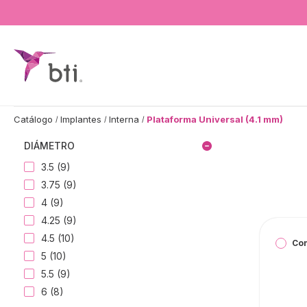
BTI - Human Tecnology
Catálogo
Implantes
Interna
Plataforma Universal (4.1 mm)
DIÁMETRO
3.5 (9)
3.75 (9)
4 (9)
4.25 (9)
4.5 (10)
Co
5 (10)
5.5 (9)
6 (8)