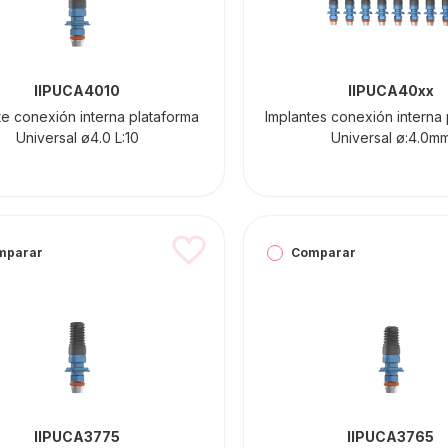
IIPUCA4010
IIPUCA40xx
te conexión interna plataforma
Implantes conexión interna
Universal ø4.0 L:10
Universal ø:4.0m
mparar
Comparar
IIPUCA3775
IIPUCA3765