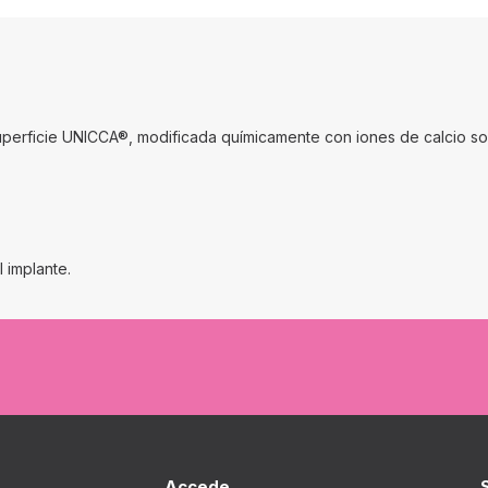
uperficie UNICCA®, modificada químicamente con iones de calcio sob
l implante.
Accede