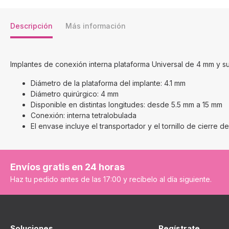
Descripción
Más información
Implantes de conexión interna plataforma Universal de 4 mm y s
Diámetro de la plataforma del implante: 4.1 mm
Diámetro quirúrgico: 4 mm
Disponible en distintas longitudes: desde 5.5 mm a 15 mm
Conexión: interna tetralobulada
El envase incluye el transportador y el tornillo de cierre de
Envíos gratis en 24 horas
Haz tu pedido antes de las 17:00 y recíbelo al día siguiente.
Soluciones
Regístrate