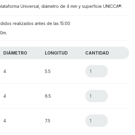
plataforma Universal, diámetro de 4 mm y superficie UNICCA®.
didos realizados antes de las
15:00
 0m
.
DIÁMETRO
LONGITUD
CANTIDAD
TODO
4
5.5
4
6.5
4
7.5