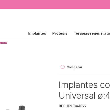
Implantes
Prótesis
Terapias regenerati
.0mm
Comparar
Implantes co
Universal ø
REF.
IIPUCA40xx