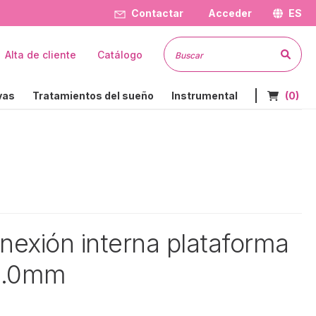
Contactar
Acceder
ES
Busc
Alta de cliente
Catálogo
Nº de art
vas
Tratamientos del sueño
Instrumental
(0)
nexión interna plataforma
:4.0mm