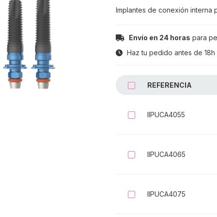
Implantes de conexión interna 
Envío en 24 horas
para pe
Haz tu pedido antes de
18h
REFERENCIA
SELECCIONAR 
IIPUCA4055
Seleccionar
IIPUCA4065
Seleccionar
IIPUCA4075
Seleccionar