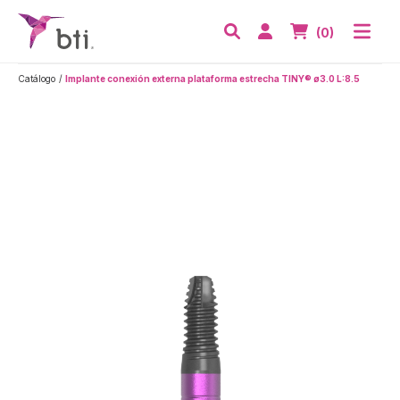
BTI - Human Tecnology
Abri
Acceder
Nº de artículos
(0)
Buscar
Catálogo
Implante conexión externa plataforma estrecha TINY® ø3.0 L:8.5