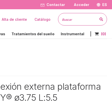
Contactar
Acceder
ES
Busc
Alta de cliente
Catálogo
Nº de art
vas
Tratamientos del sueño
Instrumental
(0)
exión externa plataforma
Y® ø3.75 L:5.5