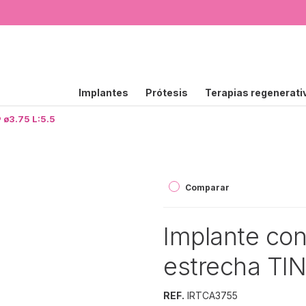
Implantes
Prótesis
Terapias regenerati
 ø3.75 L:5.5
Comparar
Implante con
estrecha TIN
REF.
IRTCA3755