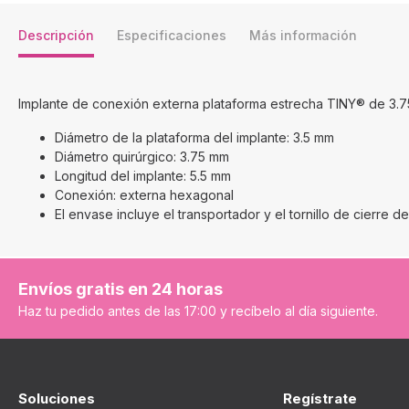
Descripción
Especificaciones
Más información
Implante de conexión externa plataforma estrecha TINY® de 3.75
Diámetro de la plataforma del implante: 3.5 mm
Diámetro quirúrgico: 3.75 mm
Longitud del implante: 5.5 mm
Conexión: externa hexagonal
El envase incluye el transportador y el tornillo de cierre de
Envíos gratis en 24 horas
Haz tu pedido antes de las 17:00 y recíbelo al día siguiente.
Soluciones
Regístrate