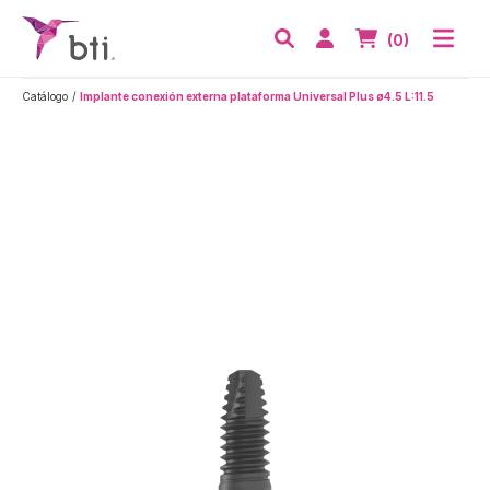
BTI - Human Tecnology
Abri
Acceder
Nº de artículos
(0)
Buscar
Catálogo
Implante conexión externa plataforma Universal Plus ø4.5 L:11.5