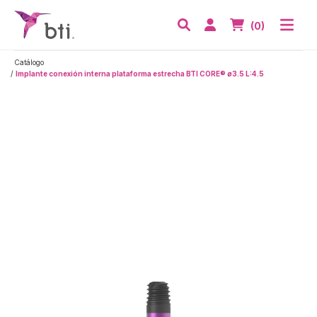
BTI - Human Tecnology
Abri
Acceder
Nº de artículos
(0)
Buscar
Catálogo
Implante conexión interna plataforma estrecha BTI CORE® ø3.5 L:4.5