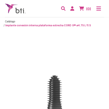
BTI - Human Tecnology
Abri
Acceder
Nº de artículos
(0)
Buscar
Catálogo
Implante conexión interna plataforma estrecha CORE-X® ø4.75 L:11.5