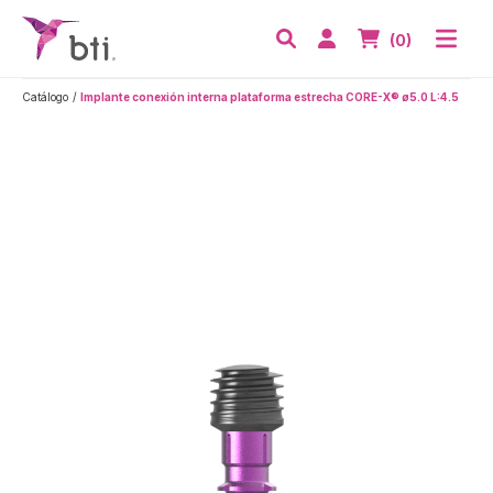
BTI - Human Tecnology
Abri
Acceder
Nº de artículos
(0)
Buscar
Catálogo
Implante conexión interna plataforma estrecha CORE-X® ø5.0 L:4.5