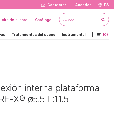
Contactar
Acceder
ES
Busc
Alta de cliente
Catálogo
Nº de art
vas
Tratamientos del sueño
Instrumental
(0)
exión interna plataforma
E-X® ø5.5 L:11.5