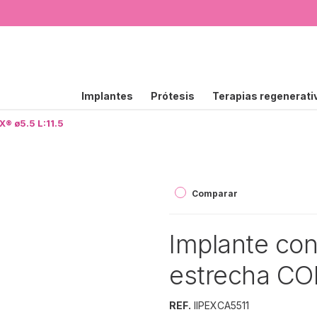
Implantes
Prótesis
Terapias regenerati
® ø5.5 L:11.5
Comparar
Implante con
estrecha COR
REF.
IIPEXCA5511