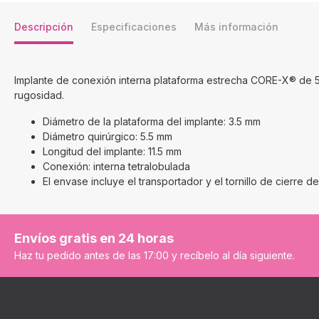
Descripción
Especificaciones
Más información
Implante de conexión interna plataforma estrecha CORE-X® de 5.
rugosidad.
Diámetro de la plataforma del implante: 3.5 mm
Diámetro quirúrgico: 5.5 mm
Longitud del implante: 11.5 mm
Conexión: interna tetralobulada
El envase incluye el transportador y el tornillo de cierre de
Envíos gratis en 24 horas
Haz tu pedido antes de las 17:00 y recíbelo al día siguiente.