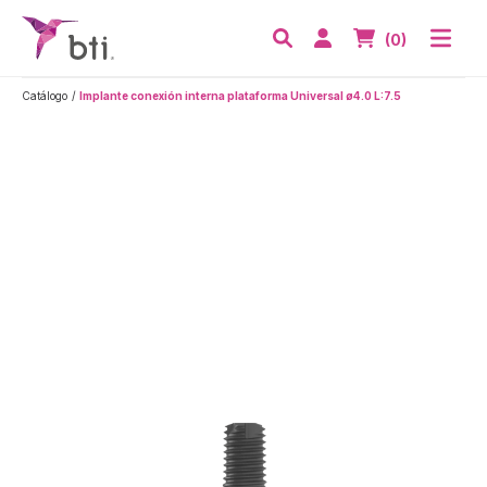
BTI - Human Tecnology
Abri
Acceder
Nº de artículos
(0)
Buscar
Catálogo
Implante conexión interna plataforma Universal ø4.0 L:7.5