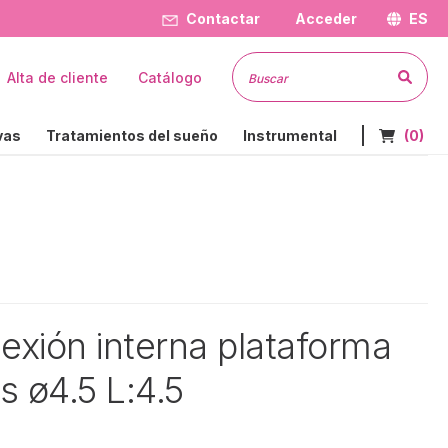
Contactar
Acceder
ES
Busc
Alta de cliente
Catálogo
Nº de art
vas
Tratamientos del sueño
Instrumental
(0)
exión interna plataforma
s ø4.5 L:4.5