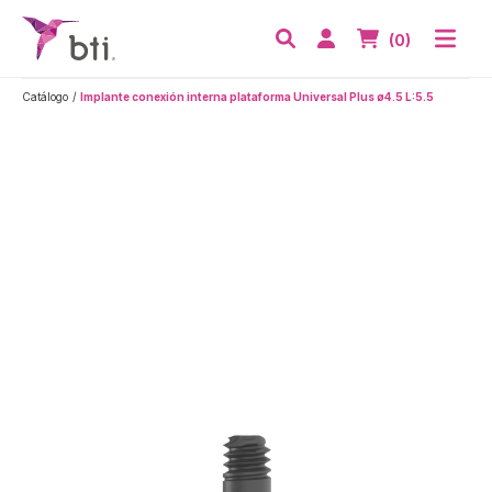
BTI - Human Tecnology
Abri
Acceder
Nº de artículos
(0)
Buscar
Catálogo
Implante conexión interna plataforma Universal Plus ø4.5 L:5.5