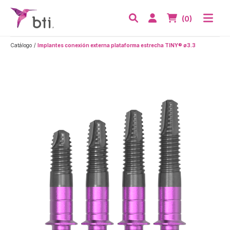
BTI - Human Tecnology
Abri
Acceder
Nº de artículos
(0)
Buscar
Catálogo
Implantes conexión externa plataforma estrecha TINY® ø3.3