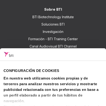
Sobre BTI
BTI Biotechnology Institute
Soluciones BTI
Investigación
Formación - BTI Training Center
Canal Audiovisual BTI Channel
Contactar
CONFIGURACIÓN DE COOKIES
En nuestra web utilizamos cookies propias y de
© 2026 BTI Biotechnology Institute
terceros para analizar nuestros servicios y mostrarte
Política de privacidad
publicidad relacionada con tus preferencias en base a
Política de Cookies
un perfil elaborado a partir de tus hábitos de
Aviso legal y condiciones de uso
navegación.