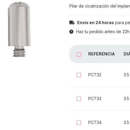
Pilar de cicatrización del Impl
Envío en 24 horas
para pe
Haz tu pedido antes de
22h
REFERENCIA
DI
SELECCIONAR 
PCT32
3.5
Seleccionar
PCT33
3.5
Seleccionar
PCT34
3.5
Seleccionar