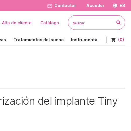
Contactar
Acceder
ES
Busc
Alta de cliente
Catálogo
Nº de art
vas
Tratamientos del sueño
Instrumental
(0)
trización del implante Tiny