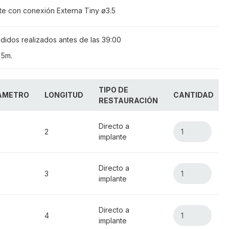
ante con conexión Externa Tiny ø3.5
didos realizados antes de las
39:00
 5m
.
TIPO DE
ÁMETRO
LONGITUD
CANTIDAD
TODO
RESTAURACIÓN
Directo a
2
implante
Directo a
3
implante
Directo a
4
implante