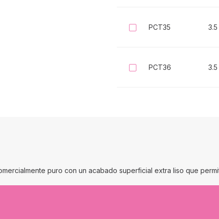
PCT35
3.5
Seleccionar
PCT36
3.5
Seleccionar
 comercialmente puro con un acabado superficial extra liso que permit