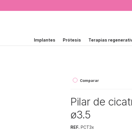
Implantes
Prótesis
Terapias regenerati
Comparar
Pilar de cica
ø3.5
REF.
PCT3x